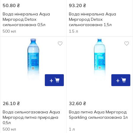
50.80
₴
93.20
₴
Вода мінеральна Aqua
Вода мінеральна Aqua
Миргород Detox
Миргород Detox
сильногазована 0,5л
сильногазована 1,5л
500 мл
1.5 л
+
+
26.10
₴
32.60
₴
Вода сильногазована Aqua
Вода питна Aqua Миргород
Миргород питна природна
Sparkling сильногазована 1л
0,5л
500 мл
1 л