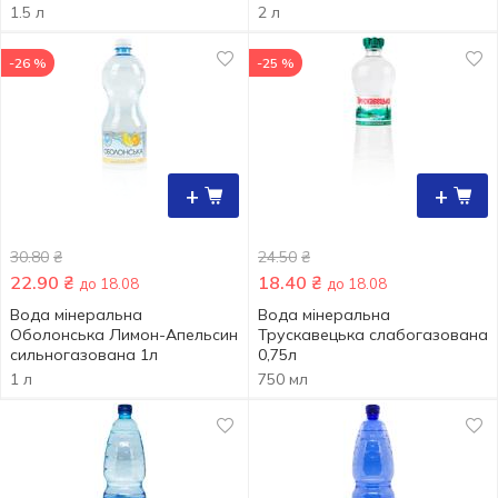
1.5 л
2 л
-26 %
-25 %
+
+
30.80
₴
24.50
₴
22.90
₴
18.40
₴
до 18.08
до 18.08
Вода мінеральна
Вода мінеральна
Оболонська Лимон-Апельсин
Трускавецька слабогазована
сильногазована 1л
0,75л
1 л
750 мл