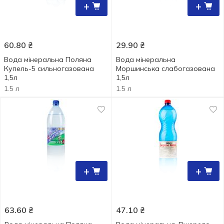
+
+
60.80
₴
29.90
₴
Вода мінеральна Поляна
Вода мінеральна
Купель-5 сильногазована
Моршинська слабогазована
1,5л
1,5л
1.5 л
1.5 л
+
+
63.60
₴
47.10
₴