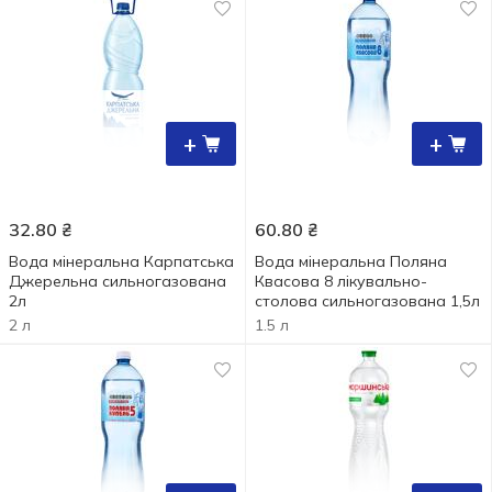
+
+
32.80
₴
60.80
₴
Вода мінеральна Карпатська
Вода мінеральна Поляна
Джерельна сильногазована
Квасова 8 лікувально-
2л
столова сильногазована 1,5л
2 л
1.5 л