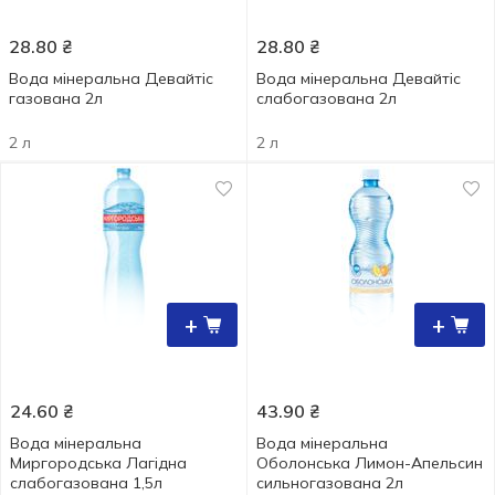
28.80
₴
28.80
₴
Вода мінеральна Девайтіс
Вода мінеральна Девайтіс
газована 2л
слабогазована 2л
2 л
2 л
+
+
24.60
₴
43.90
₴
Вода мінеральна
Вода мінеральна
Миргородська Лагідна
Оболонська Лимон-Апельсин
слабогазована 1,5л
сильногазована 2л