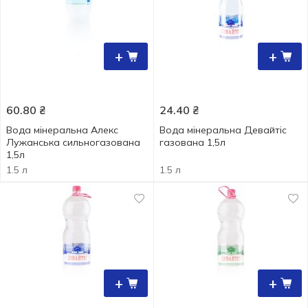
+
+
60.80
₴
24.40
₴
Вода мінеральна Алекс
Вода мінеральна Девайтіс
Лужанська сильногазована
газована 1,5л
1,5л
1.5 л
1.5 л
+
+