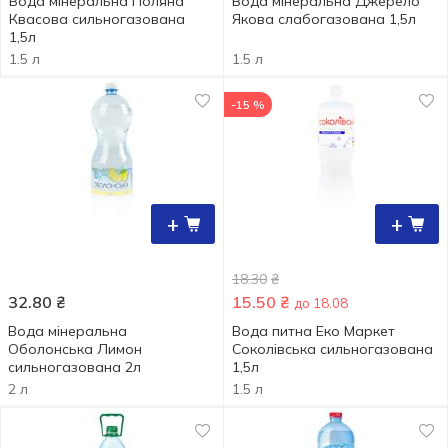
Вода мінеральна Поляна
Вода мінеральна Джерело
Квасова сильногазована
Якова слабогазована 1,5л
1,5л
1.5 л
1.5 л
-15 %
+
+
18.30
₴
32.80
₴
15.50
₴
до 18.08
Вода мінеральна
Вода питна Еко Маркет
Оболонська Лимон
Соколівська сильногазована
сильногазована 2л
1,5л
2 л
1.5 л