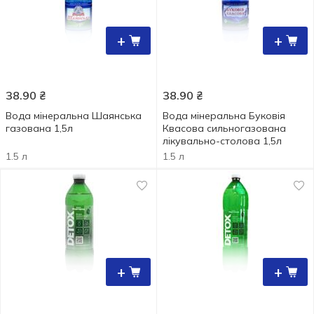
+
+
38.90
₴
38.90
₴
Вода мінеральна Шаянська
Вода мінеральна Буковія
газована 1,5л
Квасова сильногазована
лікувально-столова 1,5л
1.5 л
1.5 л
+
+