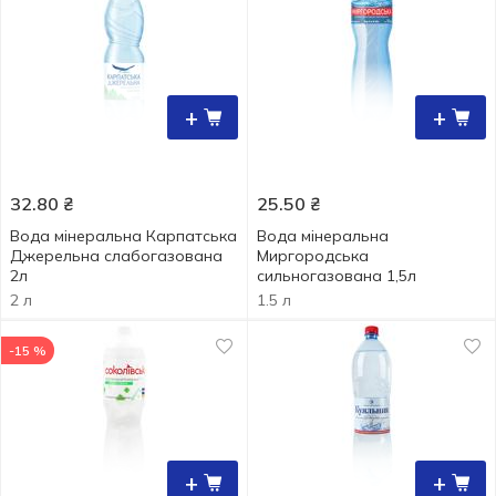
+
+
32.80
₴
25.50
₴
Вода мінеральна Карпатська
Вода мінеральна
Джерельна слабогазована
Миргородська
2л
сильногазована 1,5л
2 л
1.5 л
-15 %
+
+