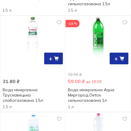
сильногазована 1,5л
1.5 л
1.5 л
-19 %
+
+
72.70
₴
31.80
₴
59.00
₴
до 18.08
Вода мінеральна
Вода мінеральна Aqua
Трускавецька
Миргород Detox
слабогазована 1,5л
сильногазована 1л
1.5 л
1 л