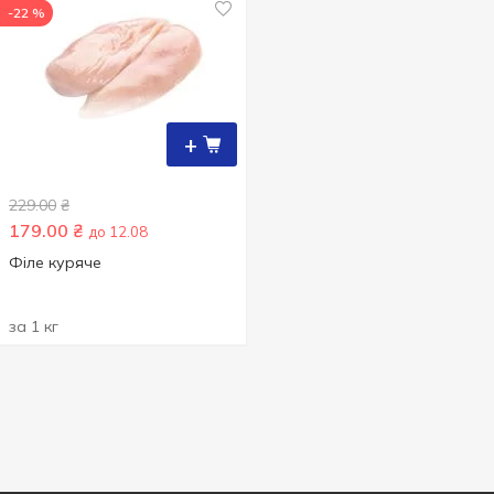
-22 %
+
229.00
₴
179.00
₴
до 12.08
Філе куряче
за 1 кг