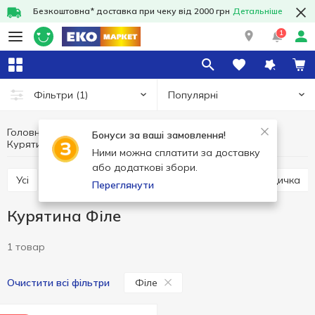
Безкоштовна* доставка при чеку від 2000 грн
Детальніше
1
Популярні
Фільтри
(1)
Головна
Свіже м'ясо
М'ясо та ковбасні вироби
Бонуси за ваші замовлення!
Курятина
Курятина Філе
Ними можна сплатити за доставку
або додаткові збори.
Усі
Свинина
Курятина
Яловичина
Індичка
Переглянути
Курятина Філе
1 товар
Філе
Очистити всі фільтри