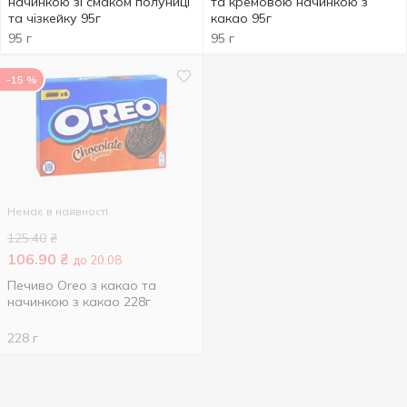
начинкою зі смаком полуниці
та кремовою начинкою з
та чізкейку 95г
какао 95г
95 г
95 г
-15 %
Немає в наявності
125.40
₴
106.90
₴
до 20.08
Печиво Oreo з какао та
начинкою з какао 228г
228 г