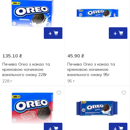
+
+
135.10
₴
45.90
₴
Печиво Oreo з какао та
Печиво Oreo з какао та
кремовою начинкою
кремовою начинкою
ванільного смаку 228г
ванільного смаку 95г
228 г
95 г
+
+