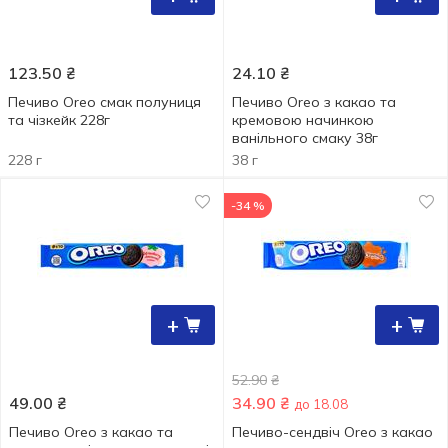
123.50
₴
24.10
₴
Печиво Oreo смак полуниця
Печиво Oreo з какао та
та чізкейк 228г
кремовою начинкою
ванільного смаку 38г
228 г
38 г
-34 %
+
+
52.90
₴
49.00
₴
34.90
₴
до 18.08
Печиво Oreo з какао та
Печиво-сендвіч Oreo з какао