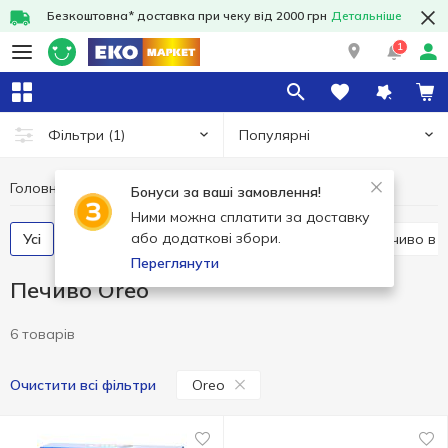
Безкоштовна* доставка при чеку від 2000 грн
Детальніше
1
Популярні
Фільтри
(1)
Головна
Солодощі
Печиво
Печиво Oreo
Бонуси за ваші замовлення!
Ними можна сплатити за доставку
або додаткові збори.
Усі
Печиво в упаковці
Печиво вагове
Печиво в
Переглянути
Печиво Oreo
6 товарів
Oreo
Очистити всі фільтри