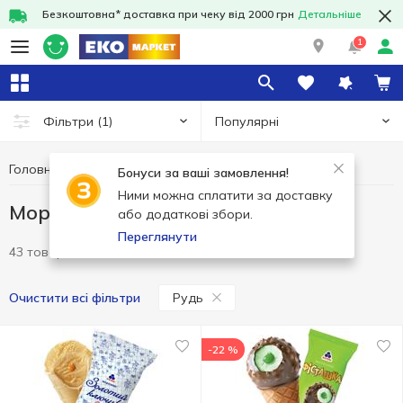
Безкоштовна* доставка при чеку від 2000 грн
Детальніше
1
Популярні
Фільтри
(1)
Головна
Заморозка
Морозиво
Морозиво Рудь
Бонуси за ваші замовлення!
Ними можна сплатити за доставку
Морозиво Рудь
або додаткові збори.
Переглянути
43 товари
Рудь
Очистити всі фільтри
-22 %