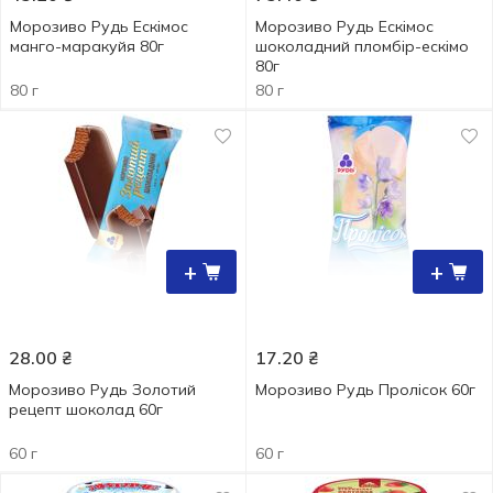
Морозиво Рудь Ескімос
Морозиво Рудь Ескімос
манго-маракуйя 80г
шоколадний пломбір-ескімо
80г
80 г
80 г
+
+
28.00
₴
17.20
₴
Морозиво Рудь Золотий
Морозиво Рудь Пролісок 60г
рецепт шоколад 60г
60 г
60 г