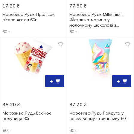
17.20
₴
77.50
₴
Морозиво Рудь Пролісок
Морозиво Рудь Millennium
лісова ягода 60г
Фісташка-малина у
молочному шоколаді з
макарунс 80г
60 г
80 г
+
+
45.20
₴
37.70
₴
Морозиво Рудь Ескімос
Морозиво Рудь Райдуга у
полуниця 80г
вафельному стаканчику 80г
80 г
80 г