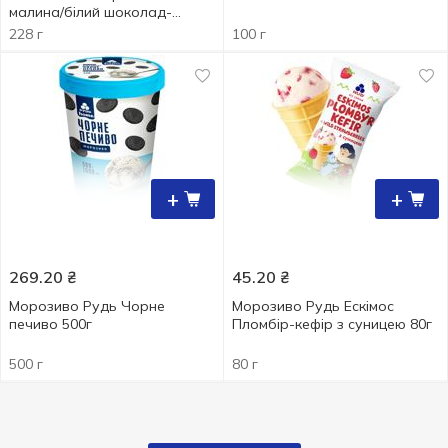
малина/білий шоколад-
черешня/шоколад-фундук
228 г
100 г
38г х 6шт
+
+
269.20
₴
45.20
₴
Морозиво Рудь Чорне
Морозиво Рудь Ескімос
печиво 500г
Пломбір-кефір з суницею 80г
500 г
80 г