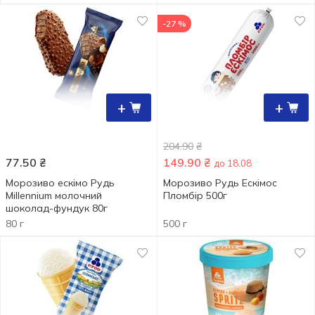
-27 %
+
+
204.90
₴
77.50
₴
149.90
₴
до 18.08
Морозиво ескімо Рудь
Морозиво Рудь Ескімос
Millennium молочний
Пломбір 500г
шоколад-фундук 80г
80 г
500 г