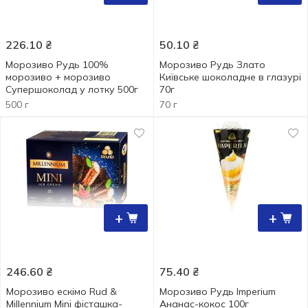
226.10
₴
50.10
₴
Морозиво Рудь 100%
Морозиво Рудь Злато
морозиво + морозиво
Київське шоколадне в глазурі
Супершоколад у лотку 500г
70г
500 г
70 г
+
+
246.60
₴
75.40
₴
Морозиво ескімо Rud &
Морозиво Рудь Imperium
Millennium Mini фісташка-
Ананас-кокос 100г