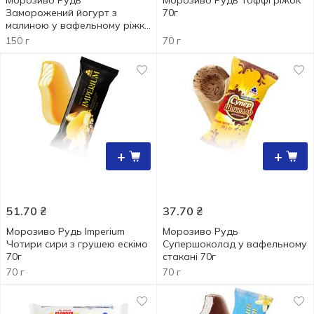
Морозиво Рудь
Морозиво Рудь Тоффі ріжок
Заморожений йогурт з
70г
малиною у вафельному ріжку
150г
150 г
70 г
+
+
51.70
₴
37.70
₴
Морозиво Рудь Imperium
Морозиво Рудь
Чотири сири з грушею ескімо
Супершоколад у вафельному
70г
стакані 70г
70 г
70 г