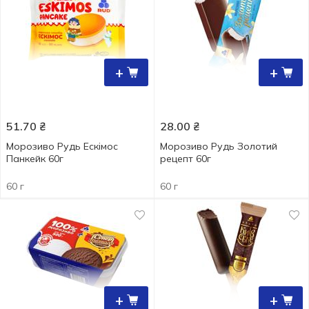
+
+
51.70
₴
28.00
₴
Морозиво Рудь Ескімос
Морозиво Рудь Золотий
Панкейк 60г
рецепт 60г
60 г
60 г
+
+