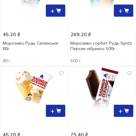
+
+
45.20
₴
269.20
₴
Морозиво Рудь Селянське
Морозиво сорбет Рудь Spritz
80г
Персик-абрикос 500г
80 г
500 г
+
+
45.20
₴
75.40
₴