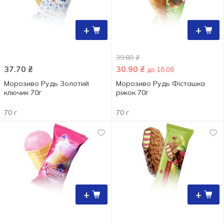
+
+
39.80
₴
37.70
₴
30.90
₴
до 18.08
Морозиво Рудь Золотий
Морозиво Рудь Фісташка
ключик 70г
ріжок 70г
70 г
70 г
+
+