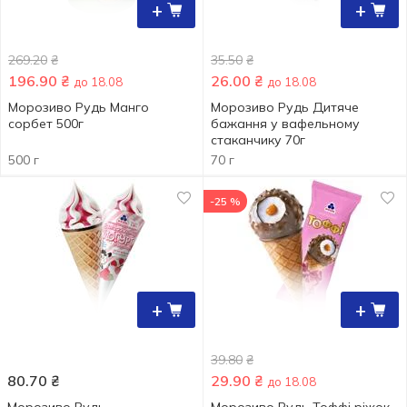
+
+
269.20
₴
35.50
₴
196.90
₴
26.00
₴
до 18.08
до 18.08
Морозиво Рудь Манго
Морозиво Рудь Дитяче
сорбет 500г
бажання у вафельному
стаканчику 70г
500 г
70 г
-25 %
+
+
39.80
₴
80.70
₴
29.90
₴
до 18.08