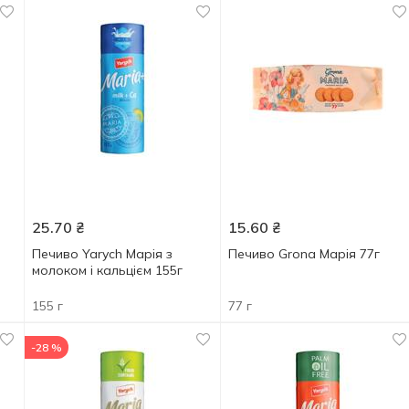
25.70
₴
15.60
₴
Печиво Yarych Марія з
Печиво Grona Марія 77г
молоком і кальцієм 155г
155 г
77 г
-28 %