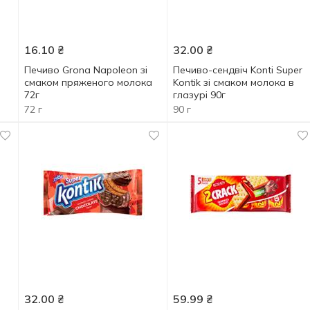
16.10
₴
32.00
₴
Печиво Grona Napoleon зі
Печиво-сендвіч Konti Super
смаком пряженого молока
Kontik зі смаком молока в
72г
глазурі 90г
72 г
90 г
32.00
₴
59.99
₴