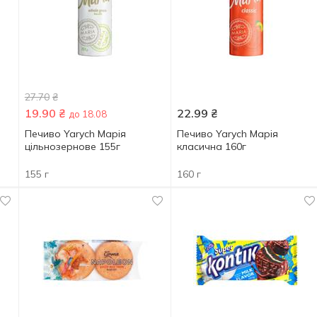
27.70
₴
19.90
₴
22.99
₴
до 18.08
Печиво Yarych Марія
Печиво Yarych Марія
цільнозернове 155г
класична 160г
155 г
160 г