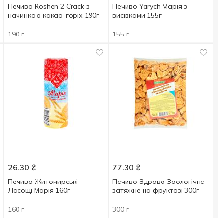
Печиво Roshen 2 Crack з
Печиво Yarych Марія з
начинкою какао-горіх 190г
висівками 155г
190 г
155 г
26.30
₴
77.30
₴
Печиво Житомирські
Печиво Здраво Зоологічне
Ласощі Марія 160г
затяжне на фруктозі 300г
160 г
300 г