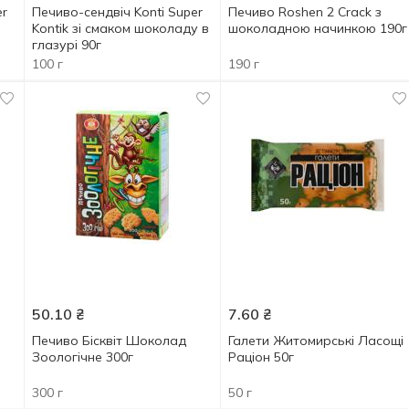
er
Печиво-сендвіч Konti Super
Печиво Roshen 2 Crack з
Kontik зі смаком шоколаду в
шоколадною начинкою 190г
глазурі 90г
100 г
190 г
50.10
₴
7.60
₴
Печиво Бісквіт Шоколад
Галети Житомирські Ласощі
Зоологічне 300г
Раціон 50г
300 г
50 г