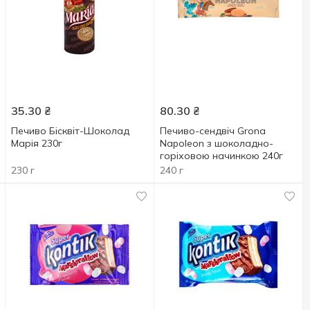
35.30
₴
80.30
₴
Печиво Бісквіт-Шоколад
Печиво-сендвіч Grona
Марія 230г
Napoleon з шоколадно-
горіховою начинкою 240г
230 г
240 г