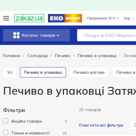
Підтримати ЗСУ
Укр
Каталог товарів
Головна
Солодощі
Печиво
Печиво в упаковці
Усі
Печиво в упаковці
Печиво вагове
Печиво 
Печиво в упаковці Зат
Фільтри
25 товарів
Акційні товари
3
Очистити всі фільтри
Тільки в наявності
25