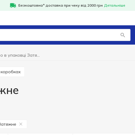
Безкоштовна* доставка при чеку від 2000 грн
Детальніше
Печиво в упаковці Затяжне
в коробках
яжне
Затяжне