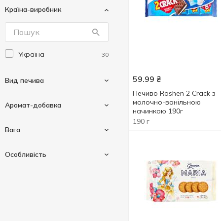
Країна-виробник
Україна
30
59.99
₴
Вид печива
Печиво Roshen 2 Crack з
молочно-ванільною
Аромат-добавка
начинкою 190г
190 г
Вівсяне
5
Вага
Затяжне
30
Ваніль
2
Особливість
Здобне
47
Вершкове масло
1
Цукрове
19
30 г
2
Висівки
1
50 г
1
Горіхи
3
Без пальмової олії
5
72 г
1
Згущене молоко
1
Діабетичний продукт
1
77 г
1