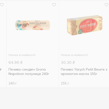
Немає в наявності
Немає в наявності
64.90
₴
30.30
₴
8г
Печиво-сендвіч Grona
Печиво Yarych Petit Beurre з
Napoleon полуниця 240г
ароматом масла 155г
240 г
155 г