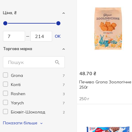
Ціна, ₴
OK
Торгова марка
48.70
₴
Grona
7
Печиво Grona Зоологічне
Konti
7
250г
Roshen
3
250 г
Yarych
7
Бісквіт-Шоколад
2
Житомирські Ласощі
3
Показати більше
Здраво
1