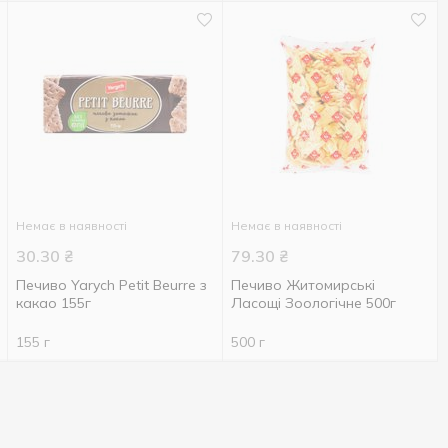
Немає в наявності
Немає в наявності
30.30
₴
79.30
₴
Печиво Yarych Petit Beurre з
Печиво Житомирські
какао 155г
Ласощі Зоологічне 500г
155 г
500 г