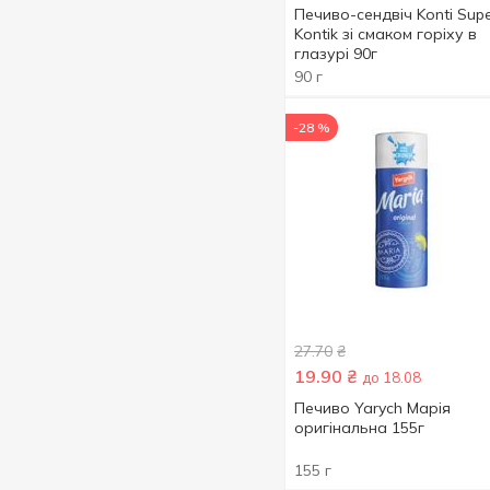
Печиво-сендвіч Konti Sup
Kontik зі смаком горіху в
глазурі 90г
90 г
-28 %
27.70
₴
19.90
₴
до 18.08
Печиво Yarych Марія
оригінальна 155г
155 г