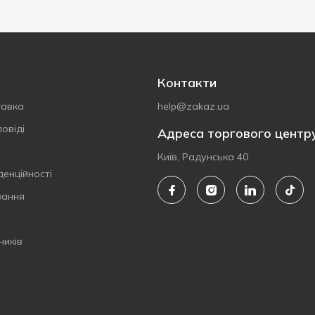
Контакти
тавка
help@zakaz.ua
овіді
Адреса торгового центр
Київ, Радунська 40
денційності
вання
ників