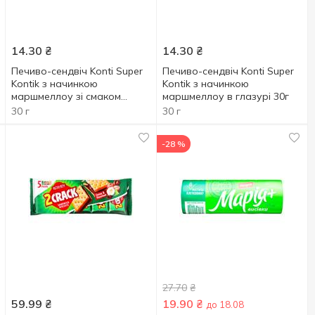
14.30
₴
14.30
₴
Печиво-сендвіч Konti Super
Печиво-сендвіч Konti Super
Kontik з начинкою
Kontik з начинкою
маршмеллоу зі смаком
маршмеллоу в глазурі 30г
полуниці в глазурі 30г
30 г
30 г
-28 %
27.70
₴
59.99
₴
19.90
₴
до 18.08