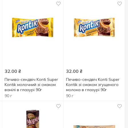
32.00
₴
32.00
₴
Печиво-сендвіч Konti Super
Печиво-сендвіч Konti Super
Kontik молочний зі смаком
Kontik зі смаком згущеного
ванілі в глазурі 90г
молока в глазурі 90г
90 г
90 г