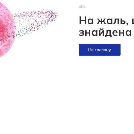
404
На жаль, 
знайдена
На головну