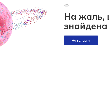
404
На жаль, 
знайдена
На головну