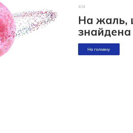
404
На жаль, 
знайдена
На головну