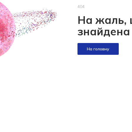
404
На жаль, 
знайдена
На головну