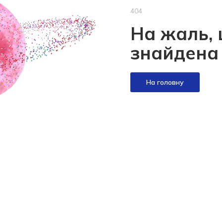
404
На жаль, 
знайдена
На головну