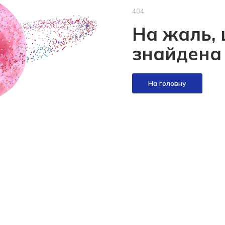
404
На жаль, 
знайдена
На головну