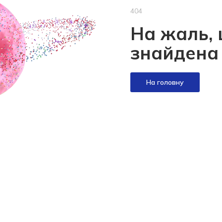
404
На жаль, 
знайдена
На головну