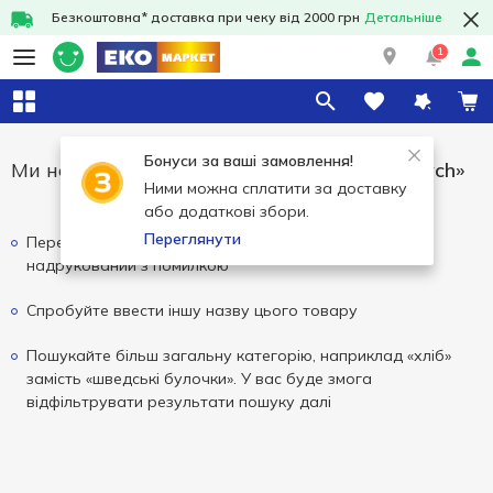
Безкоштовна* доставка при чеку від 2000 грн
Детальніше
1
Бонуси за ваші замовлення!
Ми не змогли знайти результати для
«yarych»
Ними можна сплатити за доставку
або додаткові збори.
Переглянути
Перевірте написання вашого запиту, можливо він
надрукований з помилкою
Спробуйте ввести іншу назву цього товару
Пошукайте більш загальну категорію, наприклад «хліб»
замість «шведські булочки». У вас буде змога
відфільтрувати результати пошуку далі