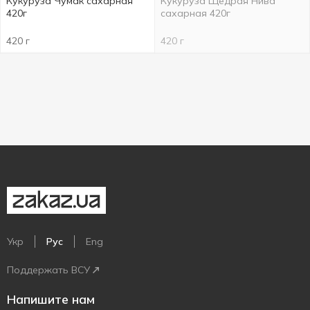
Кукуруза Чумак сахарная
Кукуруза Щедрая Нива
420г
сахарная 420г
420 г
420 г
Укр
Рус
Eng
Поддержать ВСУ
Напишите нам