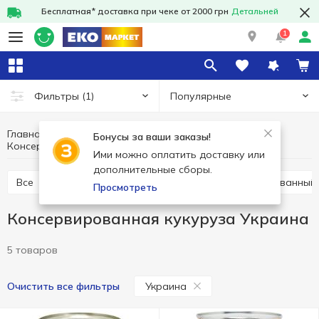
Бесплатная* доставка при чеке от 2000 грн
Детальней
1
Популярные
Фильтры
(1)
Главная
Консервы
Овощная консервация
Бонусы за ваши заказы!
Консервированная кукуруза Украина
Консервированная кукуруза
Ими можно оплатить доставку или
дополнительные сборы.
Все
Консервированная кукуруза
Консервированный
Просмотреть
Консервированная кукуруза Украина
5 товаров
Украина
Очистить все фильтры