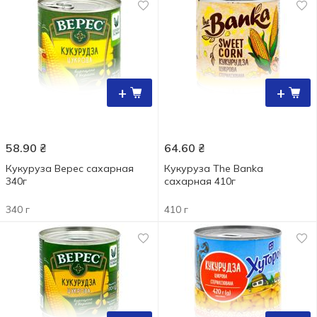
+
+
58.90
₴
64.60
₴
Кукуруза Верес сахарная
Кукуруза The Banka
340г
сахарная 410г
340 г
410 г