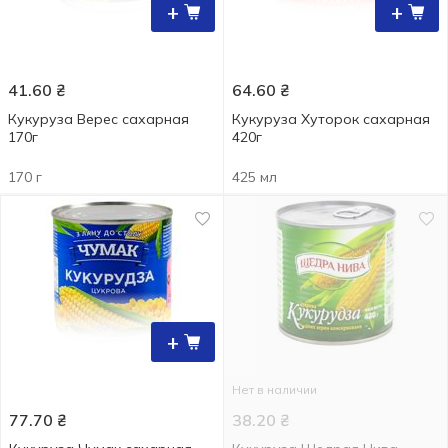
+
+
41.60
₴
64.60
₴
Кукуруза Верес сахарная
Кукуруза Хуторок сахарная
170г
420г
170 г
425 мл
+
Нет в наличии
77.70
₴
38.20
₴