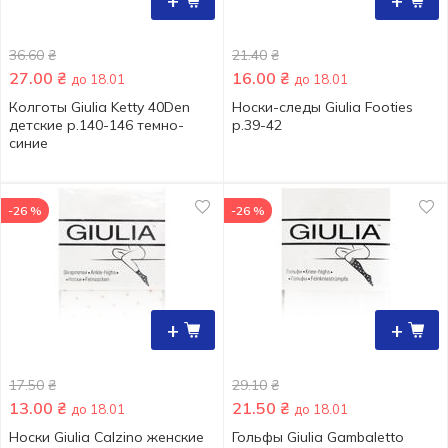
+
+
36.60
₴
21.40
₴
27.00
₴
16.00
₴
до 18.01
до 18.01
Колготы Giulia Ketty 40Den
Носки-следы Giulia Footies
детские р.140-146 темно-
р.39-42
синие
-26 %
-26 %
+
+
17.50
₴
29.10
₴
13.00
₴
21.50
₴
до 18.01
до 18.01
Носки Giulia Calzino женские
Гольфы Giulia Gambaletto