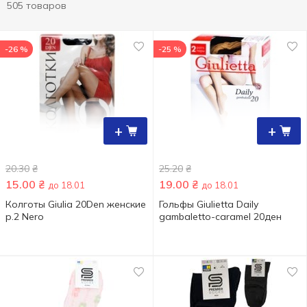
505 товаров
-26 %
-25 %
+
+
20.30
₴
25.20
₴
15.00
₴
19.00
₴
до 18.01
до 18.01
Колготы Giulia 20Den женские
Гольфы Giulietta Daily
р.2 Nero
gambaletto-caramel 20ден