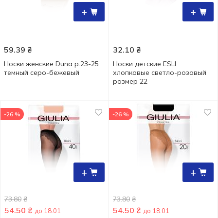
+
+
59.39
₴
32.10
₴
Носки женские Duna р.23-25
Носки детские ESLI
темный серо-бежевый
хлопковые светло-розовый
размер 22
-26 %
-26 %
+
+
73.80
₴
73.80
₴
54.50
₴
54.50
₴
до 18.01
до 18.01