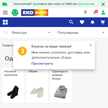
Бесплатная* доставка при чеке от 2000 грн
Детальней
1
Популярные
Фильтры
Главная
Одежда и обувь
Бонусы за ваши заказы!
Ими можно оплатить доставку или
Одежда и обувь
дополнительные сборы.
Просмотреть
Носки и
Обувь
Одежда и
колготки
нижнее
белье