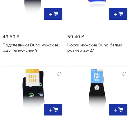
+
+
49.50
₴
59.40
₴
Подследники Duna мужские
Носки мужские Duna белый
р.25 темно-синий
размер 25-27
+
+