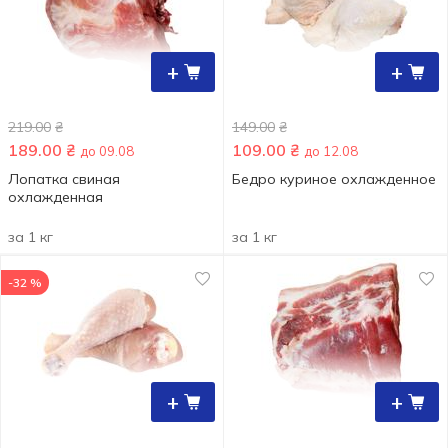
+
+
219.00
₴
149.00
₴
189.00
₴
109.00
₴
до 09.08
до 12.08
Лопатка свиная
Бедро куриное охлажденное
охлажденная
за 1 кг
за 1 кг
-32 %
+
+