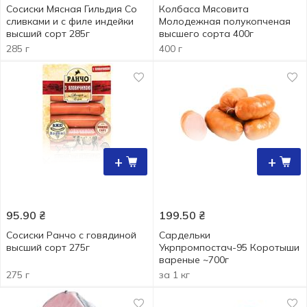
Сосиски Мясная Гильдия Со
Колбаса Мясовита
сливками и с филе индейки
Молодежная полукопченая
высший сорт 285г
высшего сорта 400г
285 г
400 г
+
+
95.90
₴
199.50
₴
Сосиски Ранчо с говядиной
Сардельки
высший сорт 275г
Укрпромпостач-95 Коротыши
вареные ~700г
275 г
за 1 кг