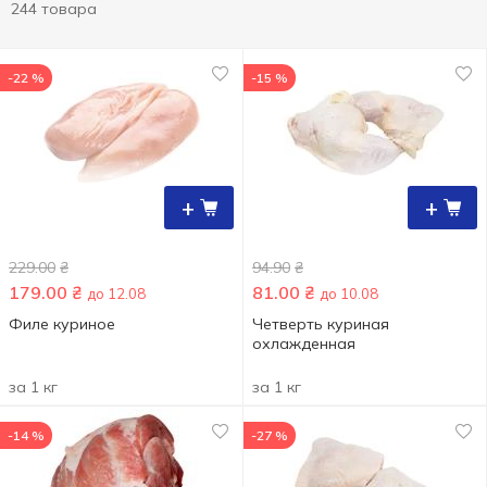
244 товара
-22 %
-15 %
+
+
229.00
₴
94.90
₴
179.00
₴
81.00
₴
до 12.08
до 10.08
Филе куриное
Четверть куриная
охлажденная
за 1 кг
за 1 кг
-14 %
-27 %