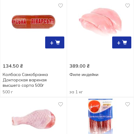
+
+
134.50
₴
389.00
₴
Колбаса Самобранка
Филе индейки
Докторская вареная
высшего сорта 500г
500 г
за 1 кг