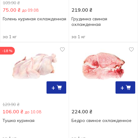
109.90
₴
75.00
₴
219.00
₴
до 09.08
Голень куриная охлажденная
Грудинка свиная
охлажденная
за 1 кг
за 1 кг
-18 %
+
+
129.90
₴
106.00
₴
224.00
₴
до 10.08
Тушка куриная
Бедро свиное охлажденное