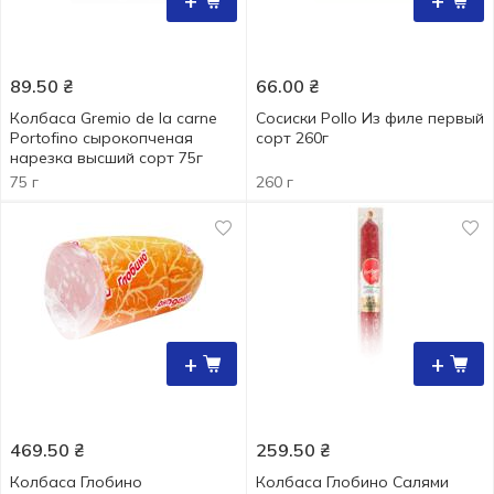
+
+
89.50
₴
66.00
₴
Колбаса Gremio de la carne
Сосиски Pollo Из филе первый
Portofino сырокопченая
сорт 260г
нарезка высший сорт 75г
75 г
260 г
+
+
469.50
₴
259.50
₴
Колбаса Глобино
Колбаса Глобино Салями