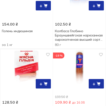
+
+
154.00
₴
102.50
₴
Голень индюшиная
Колбаса Глобино
Брауншвейгская нарезанная
сырокопченая высший сорт
80г
за 1 кг
80 г
-18 %
+
+
133.50
₴
128.50
₴
109.90
₴
до 16.08