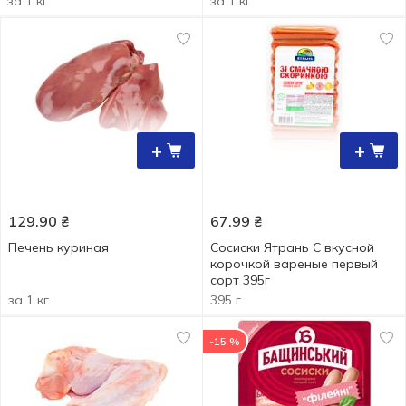
за 1 кг
за 1 кг
+
+
129.90
₴
67.99
₴
Печень куриная
Сосиски Ятрань С вкусной
корочкой вареные первый
сорт 395г
за 1 кг
395 г
-15 %