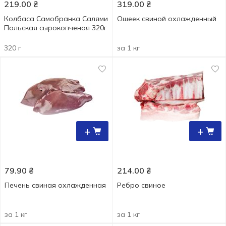
219.00
₴
319.00
₴
Колбаса Самобранка Салями
Ошеек свиной охлажденный
Польская сырокопченая 320г
320 г
за 1 кг
+
+
79.90
₴
214.00
₴
Печень свиная охлажденная
Ребро свиное
за 1 кг
за 1 кг