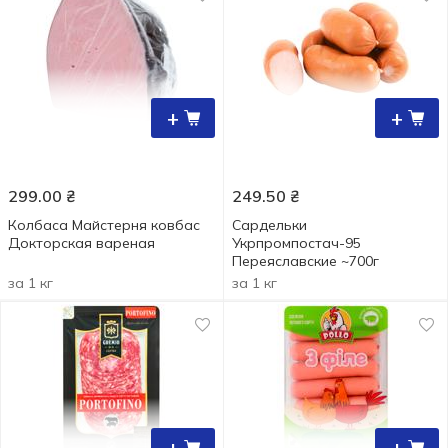
+
+
299.00
₴
249.50
₴
Колбаса Майстерня ковбас
Сардельки
Докторская вареная
Укрпромпостач-95
Переяславские ~700г
за 1 кг
за 1 кг