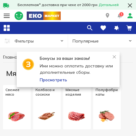
Бесплатная* доставка при чеке от 2000 грн
Детальней
1
Популярные
Фильтры
Главная
Мясо и колбасные изделия
Бонусы за ваши заказы!
Ими можно оплатить доставку или
Мясо и колбасные изделия
дополнительные сборы.
Просмотреть
Свежее
Колбаса и
Мясные
Полуфабри
мясо
сосиски
изделия
каты