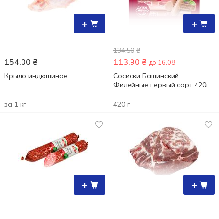
+
+
134.50
₴
154.00
₴
113.90
₴
до 16.08
Крыло индюшиное
Сосиски Бащинский
Филейные первый сорт 420г
за 1 кг
420 г
+
+