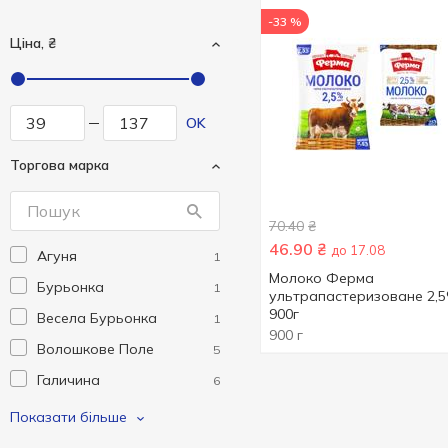
-33 %
Ціна, ₴
OK
Торгова марка
70.40
₴
46.90
₴
до 17.08
Агуня
1
Молоко Ферма
Бурьонка
1
ультрапастеризоване 2,
900г
Весела Бурьонка
1
900 г
Волошкове Поле
5
Галичина
6
Зоряна
2
Показати більше
Молокія
1