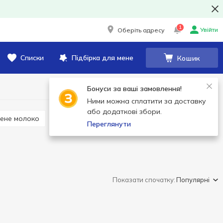
1
Увійти
Оберіть адресу
Списки
Підбірка для мене
Кошик
Бонуси за ваші замовлення!
Ними можна сплатити за доставку
або додаткові збори.
жене молоко
Стерилізоване молоко
Переглянути
Показати спочатку:
Популярні