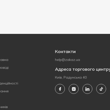
Контакти
тавка
help@zakaz.ua
овіді
Адреса торгового центр
Київ, Радунська 40
денційності
вання
ників