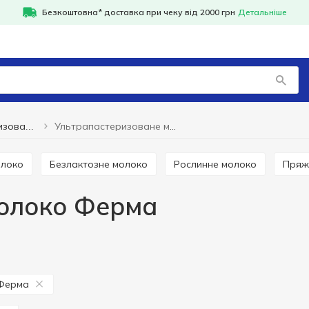
Безкоштовна* доставка при чеку від 2000 грн
Детальніше
Ультрапастеризоване молоко Ферма
Ультрапастеризоване молоко
олоко
Безлактозне молоко
Рослинне молоко
Пря
олоко Ферма
Ферма