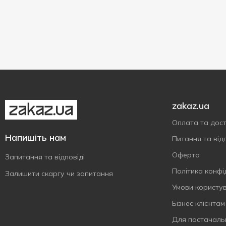
900 г
1
Тетра-пак
1
zakaz.ua
Оплата та дос
Напишіть нам
Питання та відп
Оферта
Запитання та відповіді
Політика конфі
Залишити скаргу чи запитання
Умови користу
Бізнес клієнтам
Для постачаль