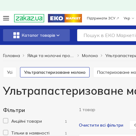
Підтримати ЗСУ
Укр
Каталог товарів
Головна
Молоко
Яйця та молочні продукти
Усі
Ультрапастеризоване молоко
Пастеризоване м
Ультрапастеризоване м
Фільтри
1 товар
Акційні товари
1
Очистити всі фільтри
Тільки в наявності
1