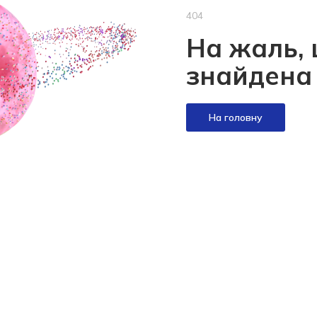
404
На жаль, 
знайдена
На головну