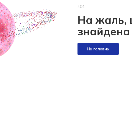
404
На жаль, 
знайдена
На головну