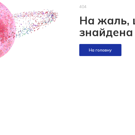
404
На жаль, 
знайдена
На головну