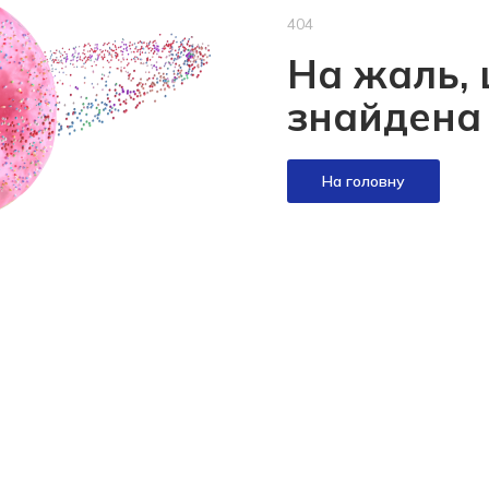
404
На жаль, 
знайдена
На головну