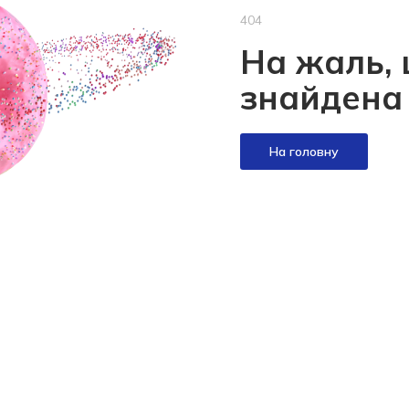
404
На жаль, 
знайдена
На головну