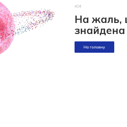
404
На жаль, 
знайдена
На головну