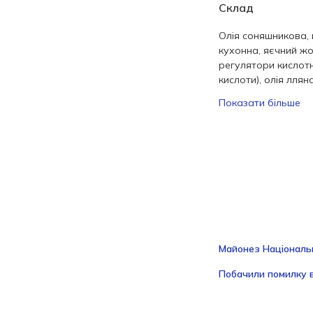
Склад
Олія соняшникова, 
кухонна, яєчний жо
регулятори кислотн
кислоти), олія лляна
Показати більше
Майонез Національн
Побачили помилку в