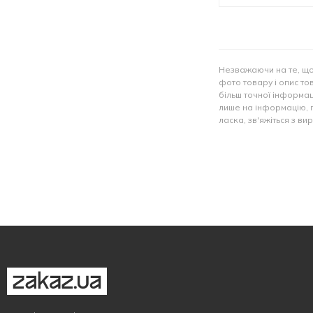
Незважаючи на те, що
фото товару і опис тов
більш точної інформац
лише на інформацію, 
ласка, зв'яжіться з в