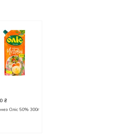
0
₴
43.40
₴
61.90
₴
нез Оліс 50% 300г
Соус Національні
Майонез ТОРЧИ
Українські Традиції
Європейський 72
Тартар 180г
300г
180 г
300 г