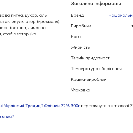
Загальна інформація
вода питна, цукор, сіль
Бренд
Національні
вток, емульгатор (крохмаль),
Виробник
ості (оцтова, лимонна
, стабілізатор (ка...
Вага
Жирність
Термін придатності
Температура зберігання
Країна-виробник
Упаковка
і Українські Традиції Файний 72% 300г
переглянути в каталозі 
 описі?