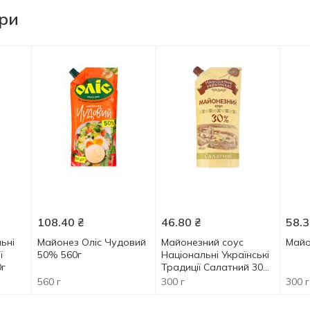
ари
108.40
₴
46.80
₴
58.3
ьні
Майонез Оліс Чудовий
Майонезний соус
Майо
ї
50% 560г
Національні Українські
0г
Традиції Салатний 30%
300г
560 г
300 г
300 г