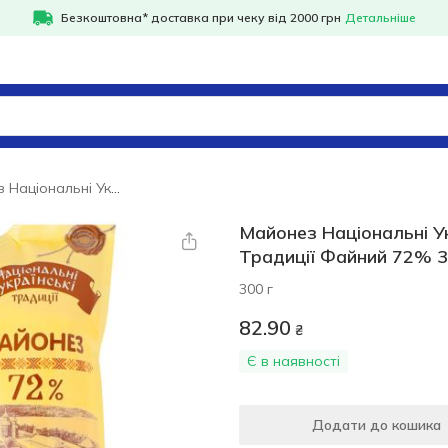
Безкоштовна* доставка при чеку від 2000 грн
Детальніше
Майонез Національні Українські Традиції Файний 72% 300г
Майонез Національні Ук
Традиції Файний 72% 
300 г
82.90
₴
Є в наявності
Додати до кошика