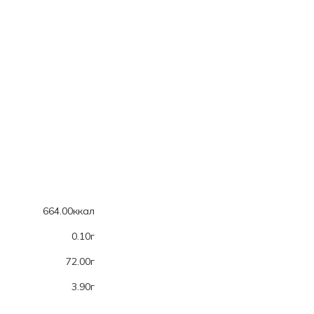
664.00ккал
0.10г
72.00г
3.90г