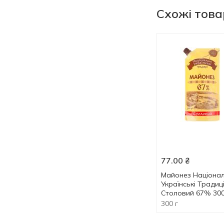
Схожі тов
77.00
₴
Майонез Націонал
Українські Традиці
Столовий 67% 30
300 г