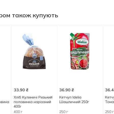
аром також купують
33.90
₴
36.90
₴
36.4
Хліб Кулиничі Ризький
Кетчуп Idelia
Кетч
овина
половинка нарізаний
Шашличний 250г
Тома
400г
400 г
250 г
250 г