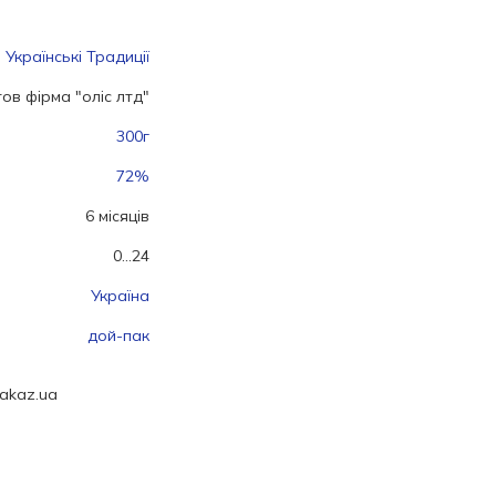
 Українські Традиції
тов фірма "оліс лтд"
300г
72%
6 місяців
0...24
Україна
дой-пак
Zakaz.ua