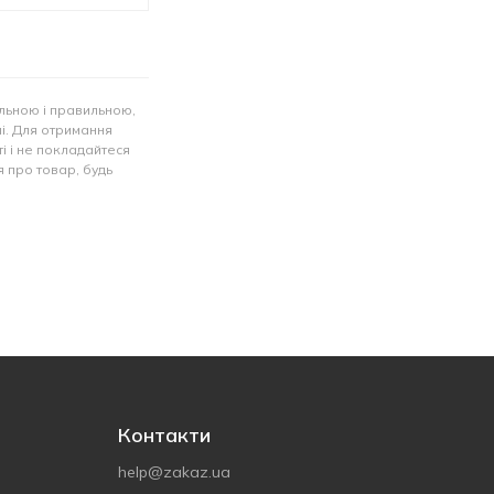
льною і правильною,
лі. Для отримання
і і не покладайтеся
 про товар, будь
Контакти
help@zakaz.ua