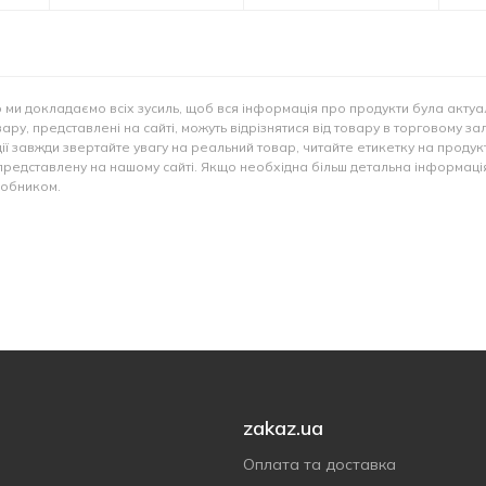
 ми докладаємо всіх зусиль, щоб вся інформація про продукти була актуа
ару, представлені на сайті, можуть відрізнятися від товару в торговому за
ії завжди звертайте увагу на реальний товар, читайте етикетку на продукт
представлену на нашому сайті. Якщо необхідна більш детальна інформація
иробником.
zakaz.ua
Оплата та доставка