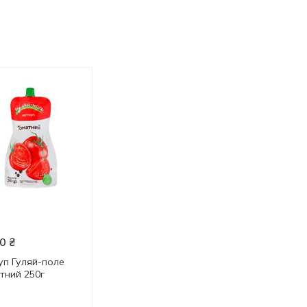
0
₴
51.20
₴
41.50
₴
уп Гуляй-поле
Кетчуп Чумак Red Hot
Хліб Київхліб
тний 250г
натуральний 250г
Пшеничний 600г
250 г
600 г