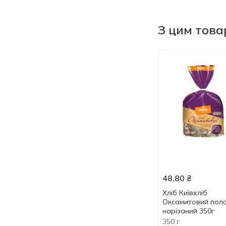
З цим тов
48.80
₴
Хлiб Київхліб
Оксамитовий пол
нарізаний 350г
350 г