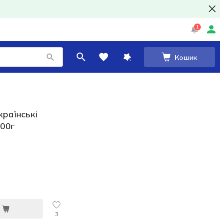
1
Кошик
раїнські
300г
3