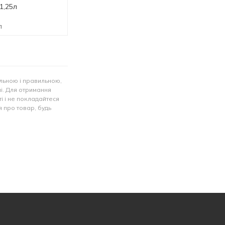
1,25л
Zero 1,25л
Zero Sugar 1,25л
л
1.25 л
1.25 л
льною і правильною,
лі. Для отримання
і і не покладайтеся
 про товар, будь