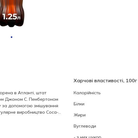
Харчові властивості, 100г
орена в Атланті, штат
Калорійність
ом Джоном С. Пембертоном
Білки
у за допомогою змішування
гулярне виробництво Coca-...
Жири
Вуглеводи
- з них цукор