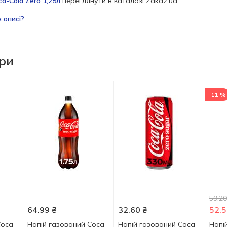
a-Cola Zero 1,25л
переглянути в каталозі Zakaz.ua
 описі?
ари
-11 %
59.20
64.99
₴
32.60
₴
52.5
Coca-
Напій газований Coca-
Напій газований Coca-
Напі