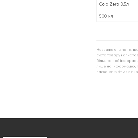
Cola Zero 0,5л
500 мл
Незважаючи на те, що
фото товару і опис тов
більш точної інформац
лише на інформацію, 
ласка, зв'яжіться з в