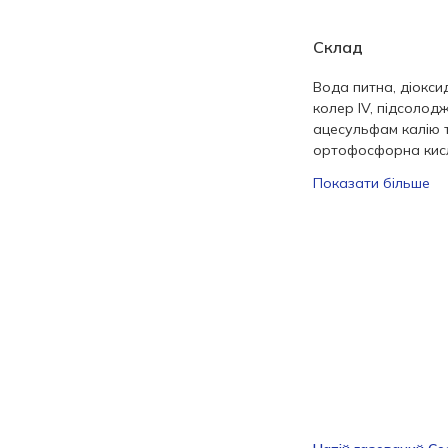
Склад
Вода питна, діокси
колер IV, підсолод
ацесульфам калію т
ортофосфорна кисл
Показати більше