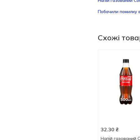
Напій газований Coc
Побачили помилку в
Схожі тов
32.30
₴
Напій газований 