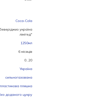
Coca-Cola
 беверіджиз україна
лімітед"
1250мл
6 місяців
0...20
Україна
сильногазована
пластикова пляшка
без доданого цукру