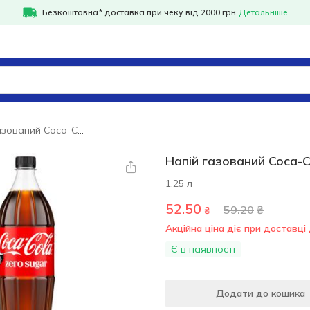
Безкоштовна* доставка при чеку від 2000 грн
Детальніше
Напій газований Coca-Cola Zero 1,25л
Напій газований Coca-C
1.25 л
52.50
59.20
₴
₴
Акційна ціна діє при доставці 
Є в наявності
Додати до кошика