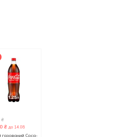
₴
0
₴
54.40
₴
51.90
₴
до 14.08
й газований Coca-
Напій газований 7UP
Напій газований P