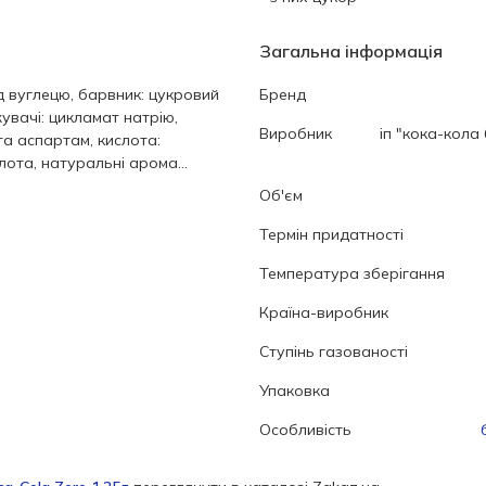
Загальна інформація
д вуглецю, барвник: цукровий
Бренд
жувачі: цикламат натрію,
Виробник
іп "кока-кола
а аспартам, кислота:
ота, натуральні арома...
Об'єм
Термін придатності
Температура зберігання
Країна-виробник
Ступінь газованості
Упаковка
Особливість