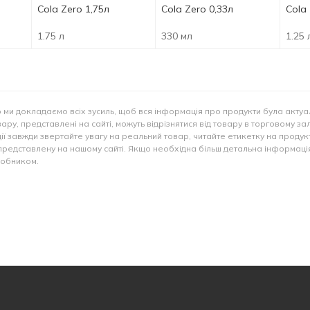
Cola Zero 1,75л
Cola Zero 0,33л
Cola 
1.75 л
330 мл
1.25 
 ми докладаємо всіх зусиль, щоб вся інформація про продукти була актуа
ару, представлені на сайті, можуть відрізнятися від товару в торговому за
ії завжди звертайте увагу на реальний товар, читайте етикетку на продукт
представлену на нашому сайті. Якщо необхідна більш детальна інформація
иробником.