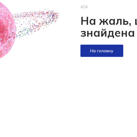
404
На жаль, 
знайдена
На головну