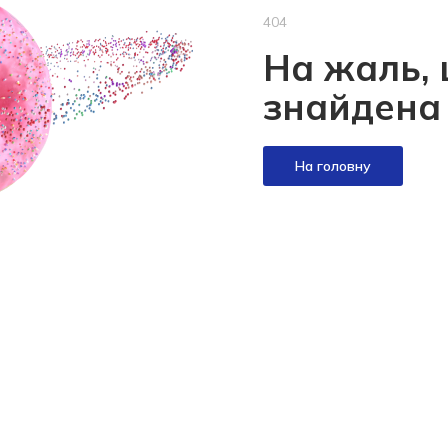
404
На жаль, 
знайдена
На головну