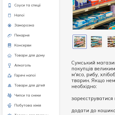
Соуси та спеції
Напої
Заморозка
Пекарня
Консерви
Товари для дому
Сумський магазин
Алкоголь
покупців великим
м'ясо, рибу, хліб
Гарячі напої
тварин. Якщо не
Товари для дітей
необхідно:
Чипси та снеки
зареєструватися н
Побутова хімія
додати до кошика