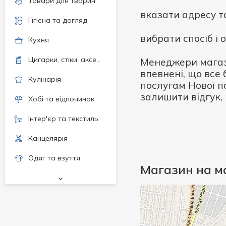
Товари для тварин
вказати адресу т
Гігієна та догляд
вибрати спосіб і
Кухня
Цигарки, стіки, аксесуари
Менеджери магази
впевнені, що все 
Кулінарія
послугам Нової п
залишити відгук, 
Хобі та відпочинок
Інтер'єр та текстиль
Канцелярія
Одяг та взуття
Магазин на м