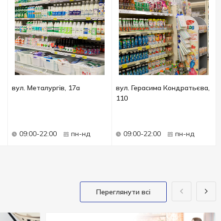
вул. Металургів, 17а
вул. Герасима Кондратьєва,
110
09:00-22:00
пн-нд
09:00-22:00
пн-нд
Переглянути всі