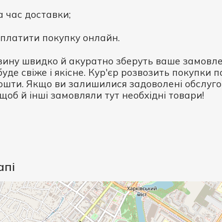
а час доставки;
 оплатити покупку онлайн.
ну швидко й акуратно зберуть ваше замовлен
буде свіже і якісне. Кур'єр розвозить покупки по
ошти. Якщо ви залишилися задоволені обслугов
щоб й інші замовляли тут необхідні товари!
апі