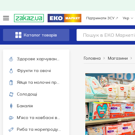
Підтримати ЗСУ
Укр
Каталог товарів
Головна
Магазини
Здорове харчування та спосіб життя
Фрукти та овочі
Яйця та молочні продукти
Солодощі
Бакалія
М'ясо та ковбасні вироби
Риба та морепродукти