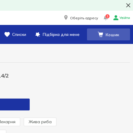
1
Увійти
Оберіть адресу
Списки
Підбірка для мене
Кошик
14/2
Пекарня
Жива риба