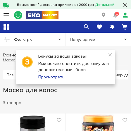
Бесплатная* доставка при чеке от 2000 грн
Детальней
1
Популярные
Фильтры
Главная
Гигиена и уход
Уход за волосами
Бонусы за ваши заказы!
Маска для волос
Ими можно оплатить доставку или
дополнительные сборы.
Все
Шампунь для волос
Бальзам и кондиционер дл
Просмотреть
Маска для волос
3 товара