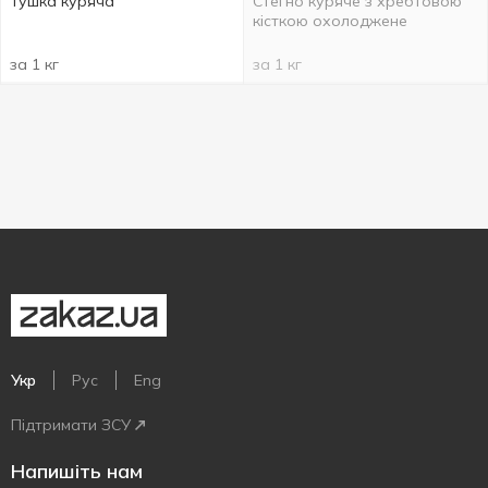
Тушка куряча
Стегно куряче з хребтовою
кісткою охолоджене
за 1 кг
за 1 кг
Укр
Рус
Eng
Підтримати ЗСУ
Напишіть нам