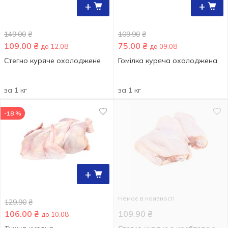
+
+
149.00
₴
109.90
₴
109.00
₴
75.00
₴
до 12.08
до 09.08
Стегно куряче охолоджене
Гомілка куряча охолоджена
за 1 кг
за 1 кг
-18 %
+
Немає в наявності
129.90
₴
106.00
₴
109.90
₴
до 10.08