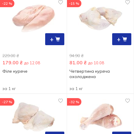
-22 %
-15 %
+
+
229.00
₴
94.90
₴
179.00
₴
81.00
₴
до 12.08
до 10.08
Філе куряче
Четвертина куряча
охолоджена
за 1 кг
за 1 кг
-27 %
-32 %