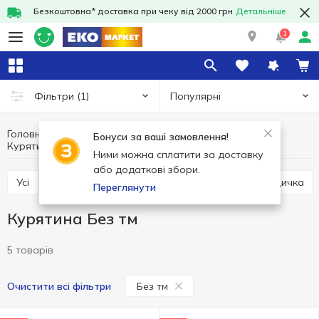
Безкоштовна* доставка при чеку від 2000 грн
Детальніше
1
Популярні
Фільтри
(1)
Головна
Свіже м'ясо
М'ясо та ковбасні вироби
Бонуси за ваші замовлення!
Курятина
Курятина Без тм
Ними можна сплатити за доставку
або додаткові збори.
Усі
Свинина
Курятина
Яловичина
Індичка
Переглянути
Курятина Без тм
5 товарів
Без тм
Очистити всі фільтри