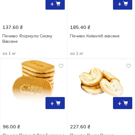
+
+
137.60
₴
185.40
₴
Печиво Формула Смаку
Печиво Київхліб вівсяне
Вівсяне
за 1 кг
за 1 кг
+
+
96.00
₴
227.60
₴