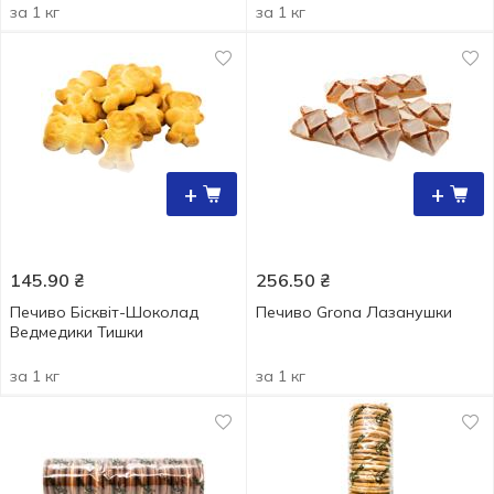
за 1 кг
за 1 кг
+
+
145.90
₴
256.50
₴
Печиво Бісквіт-Шоколад
Печиво Grona Лазанушки
Ведмедики Тишки
за 1 кг
за 1 кг