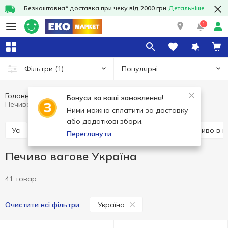
Безкоштовна* доставка при чеку від 2000 грн
Детальніше
1
Популярні
Фільтри
(1)
Головна
Солодощі
Печиво
Печиво вагове
Бонуси за ваші замовлення!
Печиво вагове Україна
Ними можна сплатити за доставку
або додаткові збори.
Усі
Печиво в упаковці
Печиво вагове
Печиво в 
Переглянути
Печиво вагове Україна
41 товар
Україна
Очистити всі фільтри