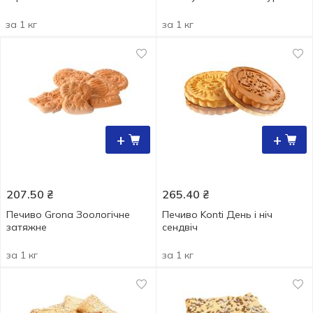
за 1 кг
за 1 кг
+
+
207.50
₴
265.40
₴
Печиво Grona Зоологічне
Печиво Konti День і ніч
затяжне
сендвіч
за 1 кг
за 1 кг