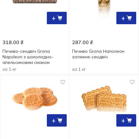
+
+
318.00
₴
287.00
₴
Печиво-сендвіч Grona
Печиво Grona Наполеон
Napoleon з шоколадно-
затяжне-сендвіч
апельсиновим смаком
за 1 кг
за 1 кг
+
+