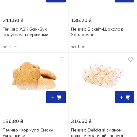
211.50
₴
135.20
₴
Печиво АВК Бам-Бук
Печиво Бісквіт-Шоколад
полуниця з вершками
Зоологічне
за 1 кг
за 1 кг
+
+
136.80
₴
316.60
₴
Печиво Формула Смаку
Печиво Delicia зі смаком
Українське
вишні у молочній глазурі