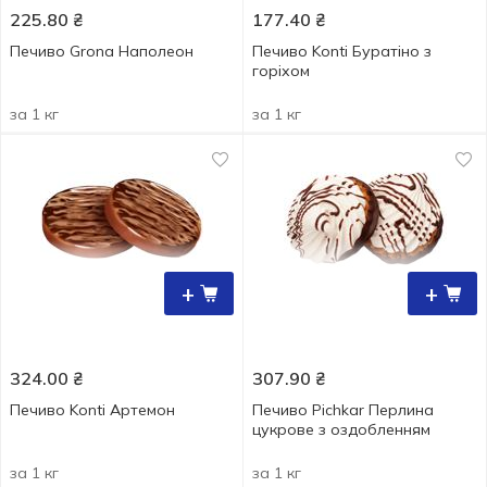
225.80
₴
177.40
₴
Печиво Grona Наполеон
Печиво Konti Буратіно з
горіхом
за 1 кг
за 1 кг
+
+
324.00
₴
307.90
₴
Печиво Konti Артемон
Печиво Pichkar Перлина
цукрове з оздобленням
за 1 кг
за 1 кг