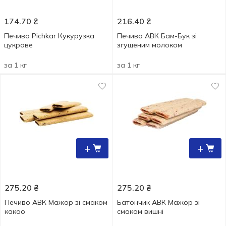
174.70
₴
216.40
₴
Печиво Pichkar Кукурузка
Печиво АВК Бам-Бук зі
цукрове
згущеним молоком
за 1 кг
за 1 кг
+
+
275.20
₴
275.20
₴
Печиво АВК Мажор зі смаком
Батончик АВК Мажор зі
какао
смаком вишні