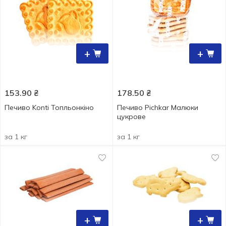
+
+
153.90
₴
178.50
₴
Печиво Konti Топльонкіно
Печиво Pichkar Малюки
цукрове
за 1 кг
за 1 кг
+
+