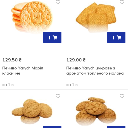
+
+
129.50
₴
129.00
₴
Печиво Yarych Марія
Печиво Yarych цукрове з
класичне
ароматом топленого молока
за 1 кг
за 1 кг