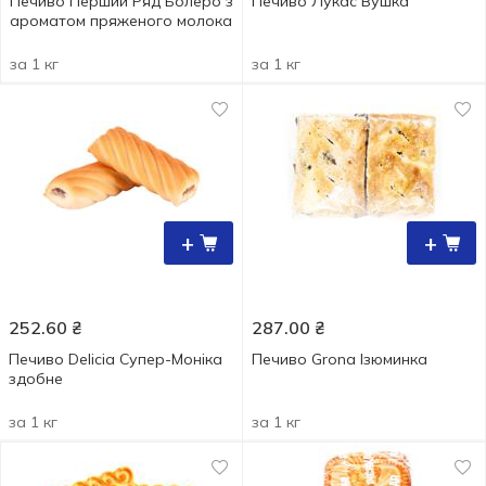
Печиво Перший Ряд Болеро з
Печиво Лукас Вушка
ароматом пряженого молока
за 1 кг
за 1 кг
+
+
252.60
₴
287.00
₴
Печиво Delicia Супер-Моніка
Печиво Grona Ізюминка
здобне
за 1 кг
за 1 кг