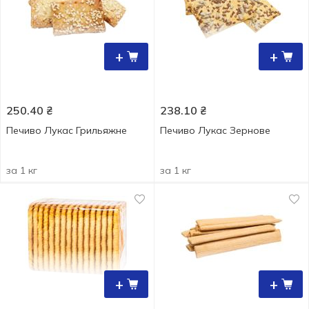
+
+
250.40
₴
238.10
₴
Печиво Лукас Грильяжне
Печиво Лукас Зернове
за 1 кг
за 1 кг
+
+