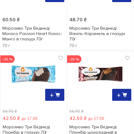
60.50
₴
48.70
₴
Морозиво Три Ведмеді
Морозиво Три Ведмеді
Monaco Passion Heart Кокос-
Ваніль-Карамель в глазурі
Манго в глазурі 70г
70г
70 г
70 г
-25 %
-25 %
+
+
56.70
₴
56.70
₴
42.50
₴
42.50
₴
до 17.08
до 17.08
Морозиво Три Ведмеді
Морозиво Три Ведмеді
Пломбір в глазурі 70г
Пломбір шоколадний в