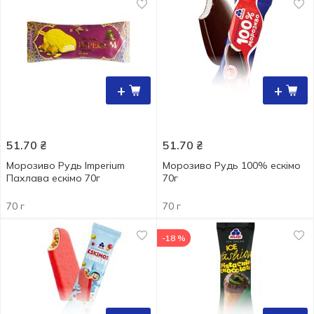
+
+
51.70
₴
51.70
₴
Морозиво Рудь Imperium
Морозиво Рудь 100% ескімо
Пахлава ескімо 70г
70г
70 г
70 г
-18 %