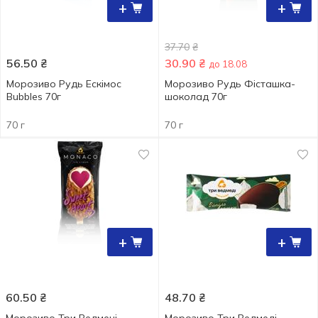
+
+
37.70
₴
56.50
₴
30.90
₴
до 18.08
Морозиво Рудь Ескімос
Морозиво Рудь Фісташка-
Bubbles 70г
шоколад 70г
70 г
70 г
+
+
60.50
₴
48.70
₴