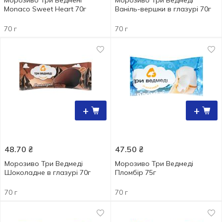
Морозиво Три Ведмені
Морозиво Три Ведмеді
Monaco Sweet Heart 70г
Ваніль-вершки в глазурі 70г
70 г
70 г
+
+
48.70
₴
47.50
₴
Морозиво Три Ведмеді
Морозиво Три Ведмеді
Шоколадне в глазурі 70г
Пломбір 75г
70 г
70 г