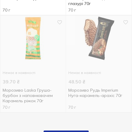
глазурі 70г
70 г
70 г
Немає в наявності
Немає в наявності
39.70
₴
48.50
₴
Морозиво Laska Груша-
Морозиво Рудь Imperium
бурбон з наповнювачем
Нуга-карамель-арахіс 70г
Карамель ріжок 70г
70 г
70 г