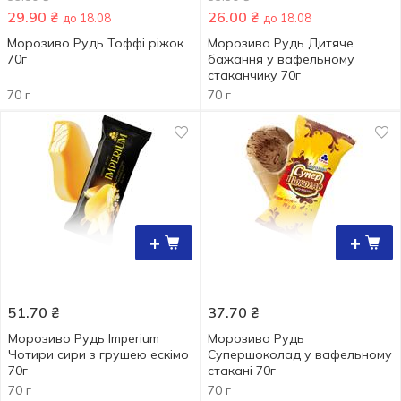
29.90
₴
26.00
₴
до 18.08
до 18.08
Морозиво Рудь Тоффі ріжок
Морозиво Рудь Дитяче
70г
бажання у вафельному
стаканчику 70г
70 г
70 г
+
+
51.70
₴
37.70
₴
Морозиво Рудь Imperium
Морозиво Рудь
Чотири сири з грушею ескімо
Супершоколад у вафельному
70г
стакані 70г
70 г
70 г