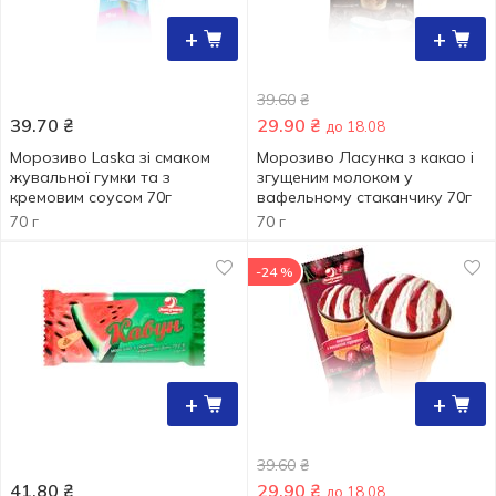
+
+
39.60
₴
39.70
₴
29.90
₴
до 18.08
Морозиво Laska зі смаком
Морозиво Ласунка з какао і
жувальної гумки та з
згущеним молоком у
кремовим соусом 70г
вафельному стаканчику 70г
70 г
70 г
-24 %
+
+
39.60
₴
41.80
₴
29.90
₴
до 18.08