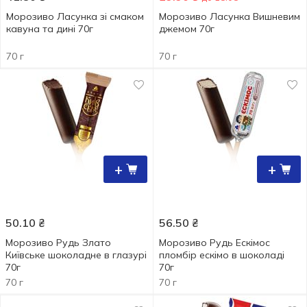
Морозиво Ласунка зі смаком
Морозиво Ласунка Вишневим
кавуна та дині 70г
джемом 70г
70 г
70 г
+
+
50.10
₴
56.50
₴
Морозиво Рудь Злато
Морозиво Рудь Ескімос
Київське шоколадне в глазурі
пломбір ескімо в шоколаді
70г
70г
70 г
70 г