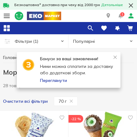
Безкоштовна* доставка при чеку від 2000 грн
Детальніше
1
Популярні
Фільтри
(1)
Головна
Заморозка
Морозиво
Морозиво 70 г
Бонуси за ваші замовлення!
Ними можна сплатити за доставку
Морозиво 70 г
або додаткові збори.
Переглянути
28 товарів
70 г
Очистити всі фільтри
-22 %