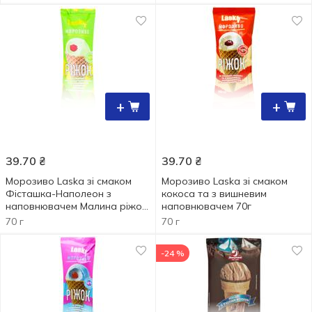
+
+
39.70
₴
39.70
₴
Морозиво Laska зі смаком
Морозиво Laska зі смаком
Фісташка-Наполеон з
кокоса та з вишневим
наповнювачем Малина ріжок
наповнювачем 70г
70г
70 г
70 г
-24 %