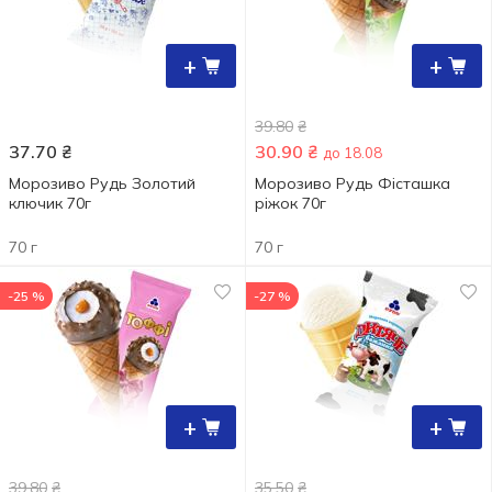
+
+
39.80
₴
37.70
₴
30.90
₴
до 18.08
Морозиво Рудь Золотий
Морозиво Рудь Фісташка
ключик 70г
ріжок 70г
70 г
70 г
-25 %
-27 %
+
+
39.80
₴
35.50
₴