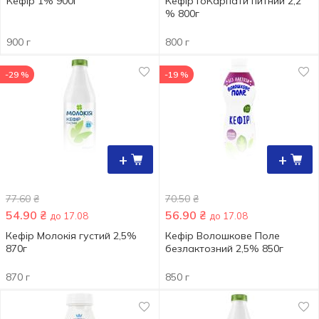
Кефір 1% 900г
Кефір ҐоКарпати питний 2,2
% 800г
900 г
800 г
-29 %
-19 %
+
+
77.60
₴
70.50
₴
54.90
₴
56.90
₴
до 17.08
до 17.08
Кефір Молокія густий 2,5%
Кефір Волошкове Поле
870г
безлактозний 2,5% 850г
870 г
850 г