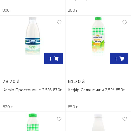
800 г
250 г
+
+
73.70
₴
61.70
₴
Кефір Простонаше 2,5% 870г
Кефір Селянський 2,5% 850г
870 г
850 г