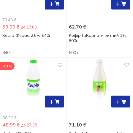
+
+
73.40
₴
59.99
₴
62.70
₴
до 17.08
Кефір Ферма 2,5% 840г
Кефір ГоКарпати питний 1%
800г
840 г
800 г
-13 %
+
+
56.30
₴
48.99
₴
71.10
₴
до 27.08