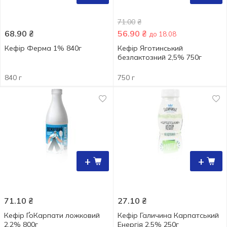
71.00
₴
68.90
₴
56.90
₴
до 18.08
Кефір Ферма 1% 840г
Кефір Яготинський
безлактозний 2,5% 750г
840 г
750 г
+
+
71.10
₴
27.10
₴
Кефір ҐоКарпати ложковий
Кефір Галичина Карпатський
2,2% 800г
Енергія 2,5% 250г