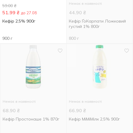
Немає в наявності
59.00
₴
51.99
₴
44.90
₴
до 27.08
Кефір 2,5% 900г
Кефір ҐоКарпати Ложковий
густий 1% 800г
900 г
800 г
Немає в наявності
Немає в наявності
68.90
₴
66.90
₴
Кефір Простонаше 1% 870г
Кефір МіМіМілк 2,5% 900г