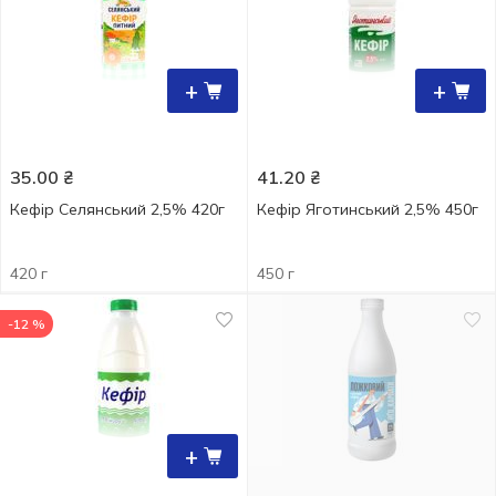
+
+
35.00
₴
41.20
₴
Кефір Селянський 2,5% 420г
Кефір Яготинський 2,5% 450г
420 г
450 г
-12 %
+