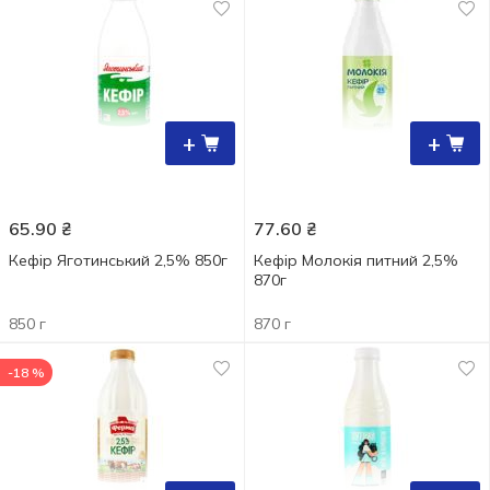
+
+
65.90
₴
77.60
₴
Кефір Яготинський 2,5% 850г
Кефір Молокія питний 2,5%
870г
850 г
870 г
-18 %