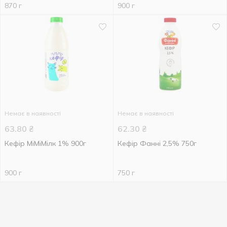
870 г
900 г
Немає в наявності
Немає в наявності
63.80
₴
62.30
₴
Кефір МіМіМілк 1% 900г
Кефір Фанні 2,5% 750г
900 г
750 г