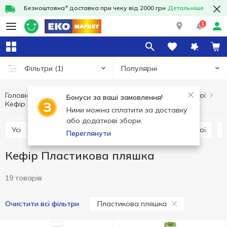
Безкоштовна* доставка при чеку від 2000 грн
Детальніше
1
Популярні
Фільтри
(1)
Головна
Кисломолочні напої
Яйця та молочні продукти
Бонуси за ваші замовлення!
Кефір
Кефір Пластикова пляшка
Ними можна сплатити за доставку
або додаткові збори.
Усі
Кефір
Ряжанка
Інші кисломолочні напої
Переглянути
Кефір Пластикова пляшка
19 товарів
Пластикова пляшка
Очистити всі фільтри