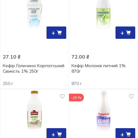
+
+
27.10
₴
72.00
₴
Кефір Галичина Карпатський
Кефір Молокія питний 1%
Свіжість 1% 250г
870г
250 г
870 г
-20 %
+
+