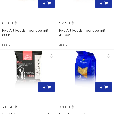
+
+
81.60
₴
57.90
₴
Рис Art Foods пропарений
Рис Art Foods пропарений
800г
4*100г
800 г
400 г
+
+
70.60
₴
78.00
₴