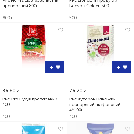
Рис Holm's довгозернистий
Рис Домашні Продукти
пропарений 800г
Басматі Golden 500г
800 г
500 г
+
+
36.60
₴
76.20
₴
Рис Сто Пудів пропарений
Рис Хуторок Панський
400г
пропарений шліфований
4*100г
400 г
400 г