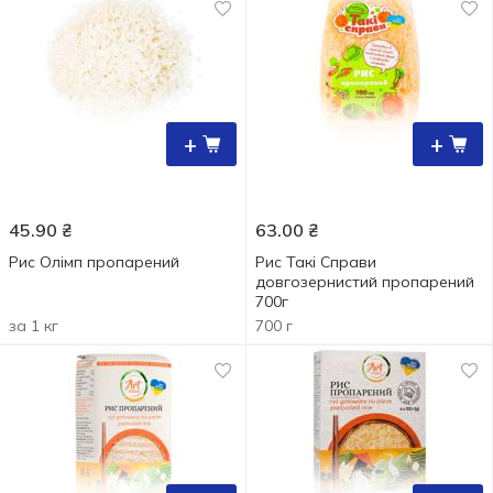
+
+
45.90
₴
63.00
₴
Рис Олімп пропарений
Рис Такі Справи
довгозернистий пропарений
700г
за 1 кг
700 г