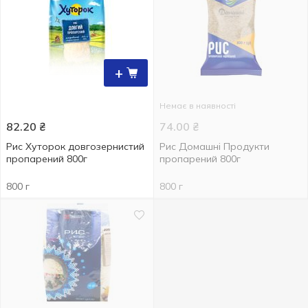
+
Немає в наявності
82.20
₴
74.00
₴
Рис Хуторок довгозернистий
Рис Домашні Продукти
пропарений 800г
пропарений 800г
800 г
800 г