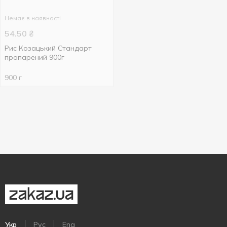
Немає в наявності
54.50
₴
Рис Козацький Стандарт
пропарений 900г
900 г
Укр
Рус
Eng