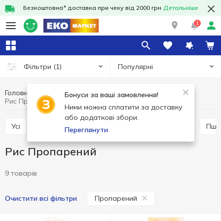
Безкоштовна* доставка при чеку від 2000 грн
Детальніше
1
Популярні
Фільтри
(1)
Головна
Бакалія
Крупи та бобові
Рис
Бонуси за ваші замовлення!
Рис Пропарений
Ними можна сплатити за доставку
або додаткові збори.
Усі
Гречана крупа
Рис
Пшенична крупа
Пш
Переглянути
Рис Пропарений
9 товарів
Пропарений
Очистити всі фільтри