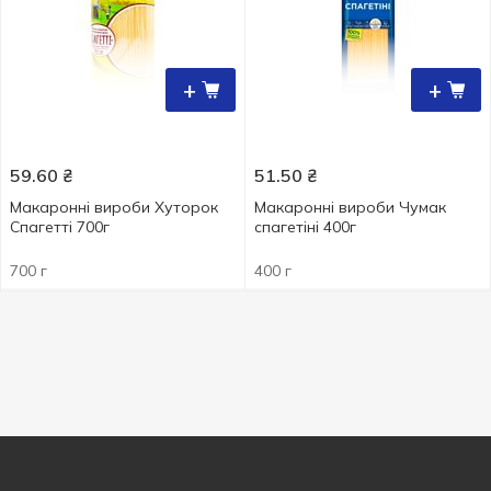
+
+
59.60
₴
51.50
₴
Макаронні вироби Хуторок
Макаронні вироби Чумак
Спагетті 700г
спагетіні 400г
700 г
400 г