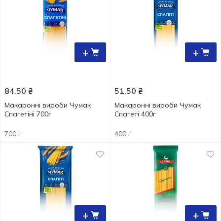
+
+
84.50
₴
51.50
₴
Макаронні вироби Чумак
Макаронні вироби Чумак
Спагетіні 700г
Спагеті 400г
700 г
400 г
+
+