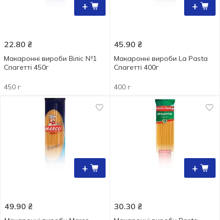
+
+
22.80
₴
45.90
₴
Макаронні вироби Віліс №1
Макаронні вироби La Pasta
Спагетті 450г
Спагетті 400г
450 г
400 г
+
+
49.90
₴
30.30
₴