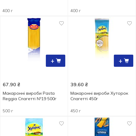
400 г
400 г
+
+
67.90
₴
39.60
₴
Макаронні вироби Pasta
Макаронні вироби Хуторок
Reggia Спагетті №19 500г
Спагетті 450г
500 г
450 г