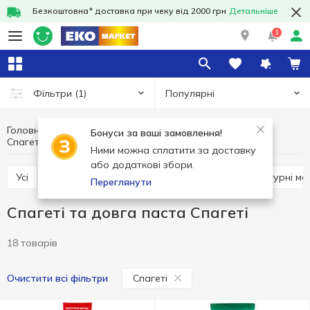
Безкоштовна* доставка при чеку від 2000 грн
Детальніше
1
Популярні
Фільтри
(1)
Головна
Бакалія
Макаронні вироби
Бонуси за ваші замовлення!
Спагеті та довга паста Спагеті
Спагеті та довга паста
Ними можна сплатити за доставку
або додаткові збори.
Усі
Спагеті та довга паста
Вермішель
Фігурні 
Переглянути
Спагеті та довга паста Спагеті
18 товарів
Спагеті
Очистити всі фільтри