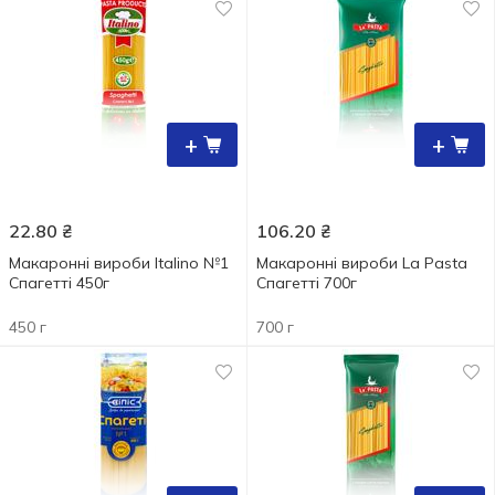
+
+
22.80
₴
106.20
₴
Макаронні вироби Italino №1
Макаронні вироби La Pasta
Спагетті 450г
Спагетті 700г
450 г
700 г