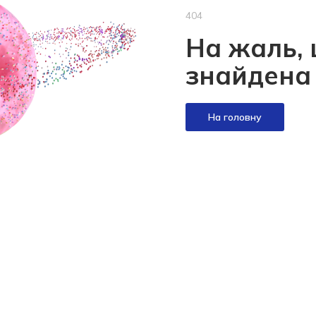
404
На жаль, 
знайдена
На головну